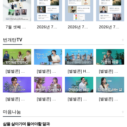
7월 셋째 주 편성표
2026년 7월 21일 화요일
2026년 7월 22일 수요일
2026년 7월 23일 목요일
번개탄TV
+
[별별콘] 퍼즐 프로젝트 | 다른 조각들이 모여 완전체로 찬양하다 | 번개탄TV
[별별콘] 정예원 | 앨범 내는 건 힘이 있어 | 번개탄TV
[별별콘] HYMNOS WORSHIP | 청소년때부터 기도로 세워진 | 번개탄TV
[별별콘] 임송현 | 오직 예수 그리스도, 기쁨의 이유 | 번개탄TV
[별별콘] 김동욱 | 김동욱의 찬양 플레이 | 번개탄TV
[별별콘] 민호기, 이혜전 | 앨범으로 돌아왔다! (피아노 연주ver.) | 번개탄TV
[별별콘] 박상연 | 찬양하는 배우 | 번개탄TV
[별별콘] 강한별 | 성령으로 사는 삶 | 번개탄TV
마음나눔
+
삶을 살아가며 들어야할 말과