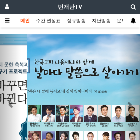
번개탄TV
메인
주간 편성표
정규방송
지난방송
문화사역
Previous
Nex