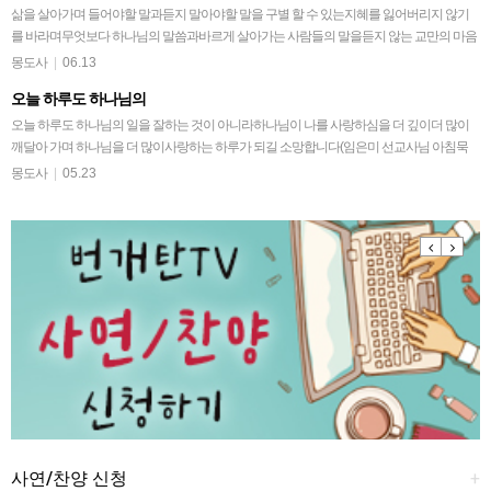
삶을 살아가며 들어야할 말과듣지 말아야할 말을 구별 할 수 있는지혜를 잃어버리지 않기
를 바라며무엇보다 하나님의 말씀과바르게 살아가는 사람들의 말을듣지 않는 교만의 마음
이 생겨지지 않고언제나 겸손히 들어야할 하나님 말…
몽도사
|
06.13
오늘 하루도 하나님의
오늘 하루도 하나님의 일을 잘하는 것이 아니라하나님이 나를 사랑하심을 더 깊이더 많이
깨달아 가며 하나님을 더 많이사랑하는 하루가 되길 소망합니다(임은미 선교사님 아침묵
상 후)어제보다 오늘오늘 보다 내일도 주님위해일…
몽도사
|
05.23
Previous
Next
사연/찬양 신청
+