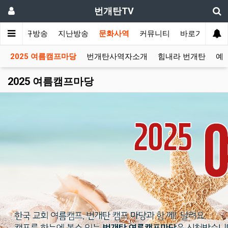
번개탄TV
성표
정규방송
지난방송
문화사역
커뮤니티
바로가기
2025 여름캠프마당
번개탄사역자소개
힘내라 번개탄
예
2025 여름캠프마당