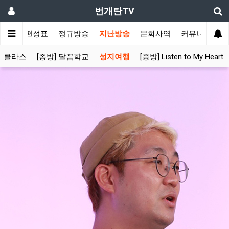
번개탄TV
주간 편성표
정규방송
지난방송
문화사역
커뮤니티
스클라스
[종방] 달꼼학교
성지여행
[종방] Listen to My Heart